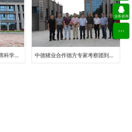
业务咨询
国家生猪产业技术体系首席科学家陈瑶生教授、壹号土猪总裁黎小兵莅临69指导交流
中德猪业合作德方专家考察团到访69