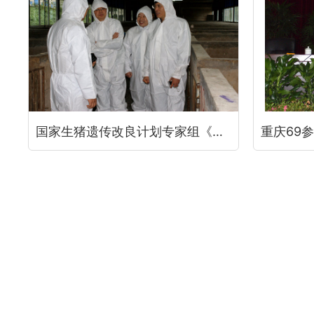
国家生猪遗传改良计划专家组《李加棋、王金勇》到重庆69指导工作