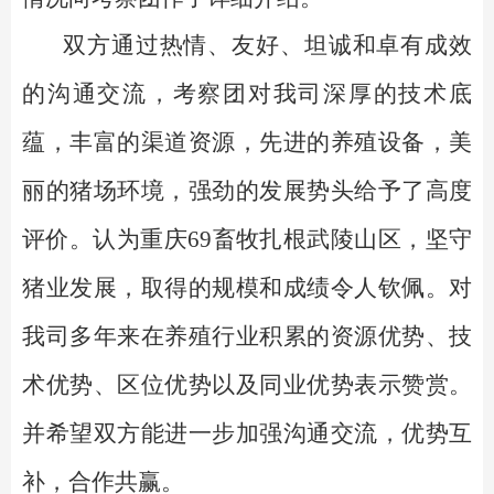
双方通过热情、友好、坦诚和卓有成效
的沟通交流，考察团对我司深厚的技术底
蕴，丰富的渠道资源，先进的养殖设备，美
丽的猪场环境，强劲的发展势头给予了高度
评价。认为重庆69畜牧扎根武陵山区，坚守
猪业发展，取得的规模和成绩令人钦佩。对
我司多年来在养殖行业积累的资源优势、技
术优势、区位优势以及同业优势表示赞赏。
并希望双方能进一步加强沟通交流，优势互
补，合作共赢。