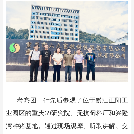
考察团一行先后参观了
位于黔江正阳工
业园区的重庆69研究院、
无抗饲料厂和兴隆
湾种猪基地。通过现场观摩、听取讲解、交